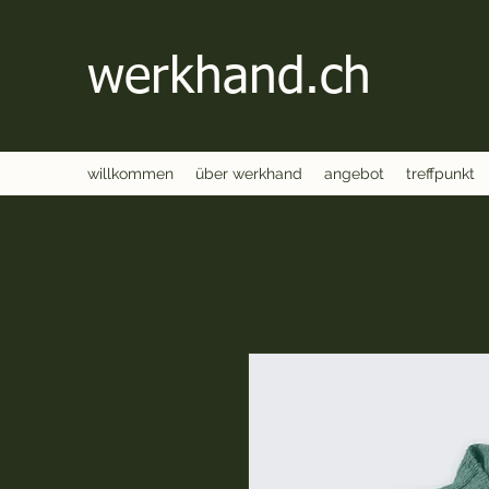
werkhand.ch
willkommen
über werkhand
angebot
treffpunkt