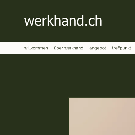
werkhand.ch
willkommen
über werkhand
angebot
treffpunkt